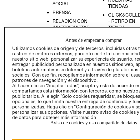
SOCIAL
TIENDAS
PRENSA
CLICK&COLL
RELACIÓN CON
- RETIRO EN
INVERSIONISTAS
TIENDA
POLÍTICA
TÉRMINOS Y
Antes de empezar a comprar
EMPRESARIAL
CONDICIONE
Utilizamos cookies de origen y de terceros, incluidas otras 
AVISO DE
rastreo de editores externos, para ofrecerle la funcionalid
PRIVACIDAD
nuestro sitio web, personalizar su experiencia de usuario, rea
entregar publicidad personalizada en nuestros sitios web, a
GIFT CARD
boletines informativos en Internet y a través de plataformas
sociales. Con ese fin, recopilamos información sobre el usua
AVISO DE
patrones de navegación y el dispositivo.
COOKIES
Al hacer clic en “Aceptar todas”, acepta y está de acuerdo e
compartamos esta información con terceros, como nuestros
publicitarios. Al elegir “Solo cookies requeridas”, se bloque
opcionales, lo que limita nuestra entrega de contenido y fu
personalizadas. Haga clic en “Configuración de cookies y se
personalizar sus opciones. Visite nuestro aviso de cookies 
de datos para obtener más información.
Aviso de cookies y uso compartido de datos
Uruguay ($U)
CAMBIAR REGIÓN