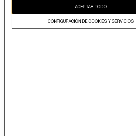
ACEPTAR TODO
CONFIGURACIÓN DE COOKIES Y SERVICIOS
El contenido de esta página web está protegido por copyright y es
propiedad de H&M Hennes & Mauritz AB.