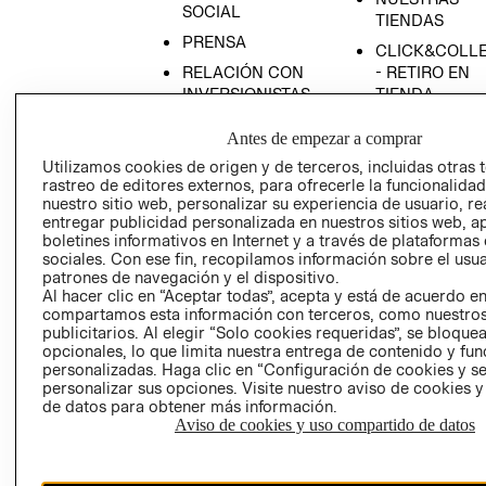
SOCIAL
TIENDAS
PRENSA
CLICK&COLL
RELACIÓN CON
- RETIRO EN
INVERSIONISTAS
TIENDA
POLÍTICA
TÉRMINOS Y
Antes de empezar a comprar
EMPRESARIAL
CONDICIONE
Utilizamos cookies de origen y de terceros, incluidas otras 
AVISO DE
rastreo de editores externos, para ofrecerle la funcionalid
PRIVACIDAD
nuestro sitio web, personalizar su experiencia de usuario, rea
entregar publicidad personalizada en nuestros sitios web, a
GIFT CARD
boletines informativos en Internet y a través de plataformas
AVISO DE
sociales. Con ese fin, recopilamos información sobre el usua
patrones de navegación y el dispositivo.
COOKIES
Al hacer clic en “Aceptar todas”, acepta y está de acuerdo e
compartamos esta información con terceros, como nuestros
publicitarios. Al elegir “Solo cookies requeridas”, se bloque
opcionales, lo que limita nuestra entrega de contenido y fu
personalizadas. Haga clic en “Configuración de cookies y se
personalizar sus opciones. Visite nuestro aviso de cookies 
de datos para obtener más información.
Aviso de cookies y uso compartido de datos
Uruguay ($U)
CAMBIAR REGIÓN