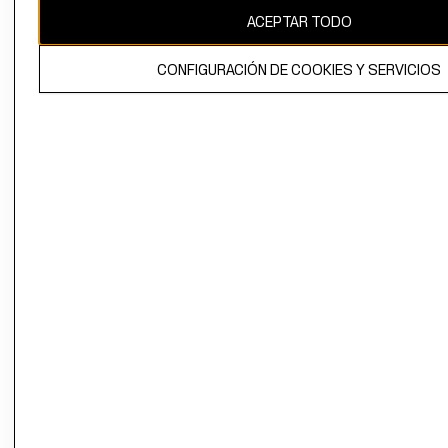
ACEPTAR TODO
CONFIGURACIÓN DE COOKIES Y SERVICIOS
El contenido de esta página web está protegido por copyright y es
propiedad de H&M Hennes & Mauritz AB.