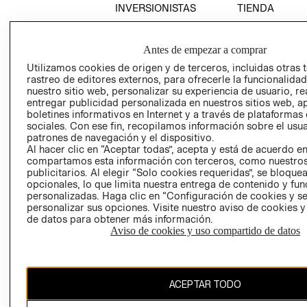
INVERSIONISTAS
TIENDA
POLÍTICA
TÉRMINOS Y
EMPRESARIAL
CONDICIONE
Antes de empezar a comprar
AVISO DE
Utilizamos cookies de origen y de terceros, incluidas otras 
PRIVACIDAD
rastreo de editores externos, para ofrecerle la funcionalid
nuestro sitio web, personalizar su experiencia de usuario, rea
GIFT CARD
entregar publicidad personalizada en nuestros sitios web, a
AVISO DE
boletines informativos en Internet y a través de plataformas
COOKIES
sociales. Con ese fin, recopilamos información sobre el usua
patrones de navegación y el dispositivo.
Al hacer clic en “Aceptar todas”, acepta y está de acuerdo e
compartamos esta información con terceros, como nuestros
publicitarios. Al elegir “Solo cookies requeridas”, se bloque
opcionales, lo que limita nuestra entrega de contenido y fu
personalizadas. Haga clic en “Configuración de cookies y se
personalizar sus opciones. Visite nuestro aviso de cookies 
de datos para obtener más información.
Uruguay ($U)
Aviso de cookies y uso compartido de datos
CAMBIAR REGIÓN
ACEPTAR TODO
El contenido de esta página web está protegido por copyright y es