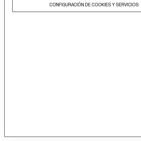
CONFIGURACIÓN DE COOKIES Y SERVICIOS
propiedad de H&M Hennes & Mauritz AB.