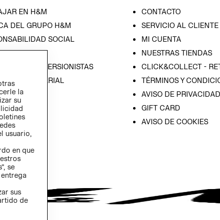
AJAR EN H&M
CONTACTO
CA DEL GRUPO H&M
SERVICIO AL CLIENTE
ONSABILIDAD SOCIAL
MI CUENTA
SA
NUESTRAS TIENDAS
IÓN CON INVERSIONISTAS
CLICK&COLLECT - RE
ICA EMPRESARIAL
TÉRMINOS Y CONDICI
otras
cerle la
AVISO DE PRIVACIDA
izar su
GIFT CARD
blicidad
oletines
AVISO DE COOKIES
redes
l usuario,
erdo en que
estros
”, se
 entrega
zar sus
artido de