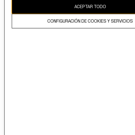
ACEPTAR TODO
CONFIGURACIÓN DE COOKIES Y SERVICIOS
El contenido de esta página web está protegido por copyright y es
propiedad de H&M Hennes & Mauritz AB.