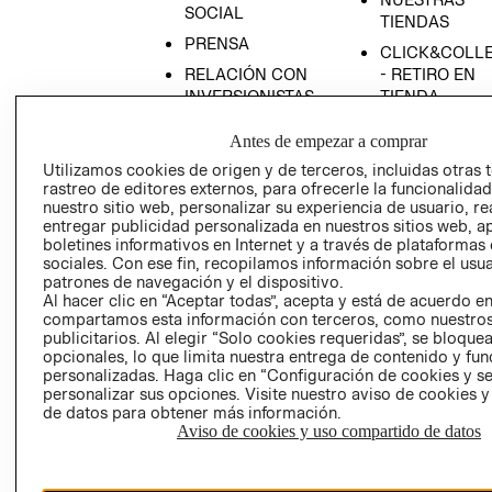
SOCIAL
TIENDAS
PRENSA
CLICK&COLL
RELACIÓN CON
- RETIRO EN
INVERSIONISTAS
TIENDA
POLÍTICA
TÉRMINOS Y
Antes de empezar a comprar
EMPRESARIAL
CONDICIONE
Utilizamos cookies de origen y de terceros, incluidas otras 
AVISO DE
rastreo de editores externos, para ofrecerle la funcionalid
PRIVACIDAD
nuestro sitio web, personalizar su experiencia de usuario, rea
entregar publicidad personalizada en nuestros sitios web, a
GIFT CARD
boletines informativos en Internet y a través de plataformas
sociales. Con ese fin, recopilamos información sobre el usua
AVISO DE
patrones de navegación y el dispositivo.
COOKIES
Al hacer clic en “Aceptar todas”, acepta y está de acuerdo e
compartamos esta información con terceros, como nuestros
publicitarios. Al elegir “Solo cookies requeridas”, se bloque
opcionales, lo que limita nuestra entrega de contenido y fu
personalizadas. Haga clic en “Configuración de cookies y se
personalizar sus opciones. Visite nuestro aviso de cookies 
de datos para obtener más información.
Aviso de cookies y uso compartido de datos
Uruguay ($U)
CAMBIAR REGIÓN