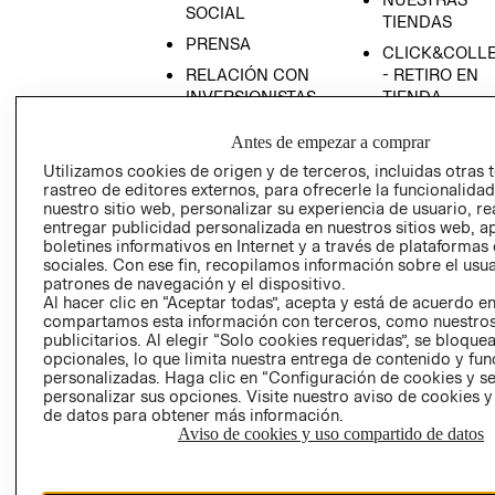
SOCIAL
TIENDAS
PRENSA
CLICK&COLL
RELACIÓN CON
- RETIRO EN
INVERSIONISTAS
TIENDA
POLÍTICA
TÉRMINOS Y
Antes de empezar a comprar
EMPRESARIAL
CONDICIONE
Utilizamos cookies de origen y de terceros, incluidas otras 
AVISO DE
rastreo de editores externos, para ofrecerle la funcionalid
PRIVACIDAD
nuestro sitio web, personalizar su experiencia de usuario, rea
entregar publicidad personalizada en nuestros sitios web, a
GIFT CARD
boletines informativos en Internet y a través de plataformas
sociales. Con ese fin, recopilamos información sobre el usua
AVISO DE
patrones de navegación y el dispositivo.
COOKIES
Al hacer clic en “Aceptar todas”, acepta y está de acuerdo e
compartamos esta información con terceros, como nuestros
publicitarios. Al elegir “Solo cookies requeridas”, se bloque
opcionales, lo que limita nuestra entrega de contenido y fu
personalizadas. Haga clic en “Configuración de cookies y se
personalizar sus opciones. Visite nuestro aviso de cookies 
de datos para obtener más información.
Aviso de cookies y uso compartido de datos
Uruguay ($U)
CAMBIAR REGIÓN