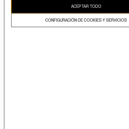
ACEPTAR TODO
CONFIGURACIÓN DE COOKIES Y SERVICIOS
El contenido de esta página web está protegido por copyright y es
propiedad de H&M Hennes & Mauritz AB.