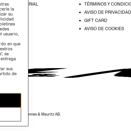
otras
ICA EMPRESARIAL
TÉRMINOS Y CONDICI
cerle la
AVISO DE PRIVACIDA
izar su
blicidad
GIFT CARD
oletines
AVISO DE COOKIES
redes
l usuario,
erdo en que
estros
”, se
 entrega
zar sus
artido de
opiedad de H&M Hennes & Mauritz AB.