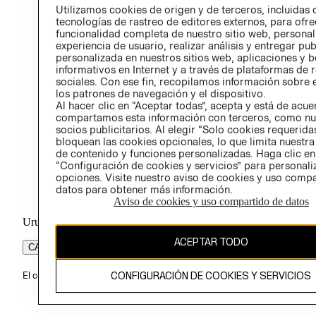
Utilizamos cookies de origen y de terceros, incluidas 
POLÍT
tecnologías de rastreo de editores externos, para ofre
funcionalidad completa de nuestro sitio web, personal
experiencia de usuario, realizar análisis y entregar pu
personalizada en nuestros sitios web, aplicaciones y b
informativos en Internet y a través de plataformas de 
sociales. Con ese fin, recopilamos información sobre e
los patrones de navegación y el dispositivo.
Al hacer clic en “Aceptar todas”, acepta y está de acu
compartamos esta información con terceros, como nu
socios publicitarios. Al elegir “Solo cookies requeridas
bloquean las cookies opcionales, lo que limita nuestra
de contenido y funciones personalizadas. Haga clic en
“Configuración de cookies y servicios” para personali
opciones. Visite nuestro aviso de cookies y uso comp
datos para obtener más información.
Aviso de cookies y uso compartido de datos
Uruguay ($U)
ACEPTAR TODO
CAMBIAR REGIÓN
CONFIGURACIÓN DE COOKIES Y SERVICIOS
El contenido de esta página web está protegido por copyright y es pr