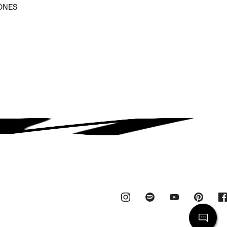
ONES
D