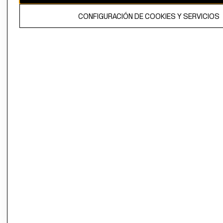
El contenido de esta página web está protegido por copyright y es
CONFIGURACIÓN DE COOKIES Y SERVICIOS
propiedad de H&M Hennes & Mauritz AB.