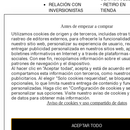
RELACIÓN CON
- RETIRO EN
INVERSIONISTAS
TIENDA
POLÍTICA
TÉRMINOS Y
EMPRESARIAL
CONDICIONE
Antes de empezar a comprar
AVISO DE
Utilizamos cookies de origen y de terceros, incluidas otras 
PRIVACIDAD
rastreo de editores externos, para ofrecerle la funcionalid
nuestro sitio web, personalizar su experiencia de usuario, rea
GIFT CARD
entregar publicidad personalizada en nuestros sitios web, a
boletines informativos en Internet y a través de plataformas
AVISO DE
sociales. Con ese fin, recopilamos información sobre el usua
COOKIES
patrones de navegación y el dispositivo.
Al hacer clic en “Aceptar todas”, acepta y está de acuerdo e
compartamos esta información con terceros, como nuestros
publicitarios. Al elegir “Solo cookies requeridas”, se bloque
opcionales, lo que limita nuestra entrega de contenido y fu
personalizadas. Haga clic en “Configuración de cookies y se
personalizar sus opciones. Visite nuestro aviso de cookies 
de datos para obtener más información.
Uruguay ($U)
Aviso de cookies y uso compartido de datos
CAMBIAR REGIÓN
ACEPTAR TODO