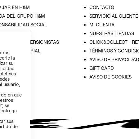
AJAR EN H&M
CONTACTO
CA DEL GRUPO H&M
SERVICIO AL CLIENTE
ONSABILIDAD SOCIAL
MI CUENTA
SA
NUESTRAS TIENDAS
IÓN CON INVERSIONISTAS
CLICK&COLLECT - RE
ICA EMPRESARIAL
TÉRMINOS Y CONDICI
otras
cerle la
AVISO DE PRIVACIDA
izar su
GIFT CARD
blicidad
oletines
AVISO DE COOKIES
redes
l usuario,
erdo en que
estros
”, se
 entrega
zar sus
artido de