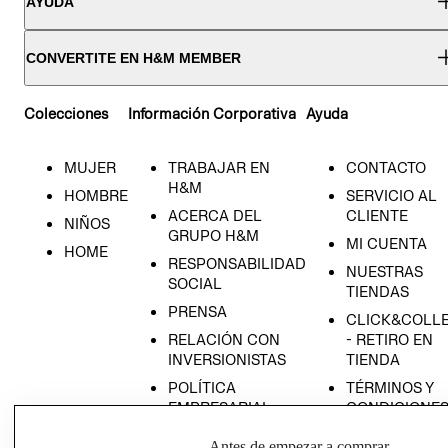
AYUDA
CONVERTITE EN H&M MEMBER
Colecciones
Información Corporativa
Ayuda
MUJER
TRABAJAR EN
CONTACTO
H&M
HOMBRE
SERVICIO AL
ACERCA DEL
CLIENTE
NIÑOS
GRUPO H&M
MI CUENTA
HOME
RESPONSABILIDAD
NUESTRAS
SOCIAL
TIENDAS
PRENSA
CLICK&COLL
RELACIÓN CON
- RETIRO EN
INVERSIONISTAS
TIENDA
POLÍTICA
TÉRMINOS Y
EMPRESARIAL
CONDICIONE
AVISO DE
Antes de empezar a comprar