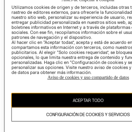
PRIVACIDAD
Utilizamos cookies de origen y de terceros, incluidas otras 
GIFT CARD
rastreo de editores externos, para ofrecerle la funcionalid
nuestro sitio web, personalizar su experiencia de usuario, rea
AVISO DE
entregar publicidad personalizada en nuestros sitios web, a
COOKIES
boletines informativos en Internet y a través de plataformas
sociales. Con ese fin, recopilamos información sobre el usua
patrones de navegación y el dispositivo.
Al hacer clic en “Aceptar todas”, acepta y está de acuerdo e
compartamos esta información con terceros, como nuestros
publicitarios. Al elegir “Solo cookies requeridas”, se bloque
opcionales, lo que limita nuestra entrega de contenido y fu
personalizadas. Haga clic en “Configuración de cookies y se
Uruguay ($U)
personalizar sus opciones. Visite nuestro aviso de cookies 
de datos para obtener más información.
CAMBIAR REGIÓN
Aviso de cookies y uso compartido de datos
ACEPTAR TODO
El contenido de esta página web está protegido por copyright y es
propiedad de H&M Hennes & Mauritz AB.
CONFIGURACIÓN DE COOKIES Y SERVICIOS