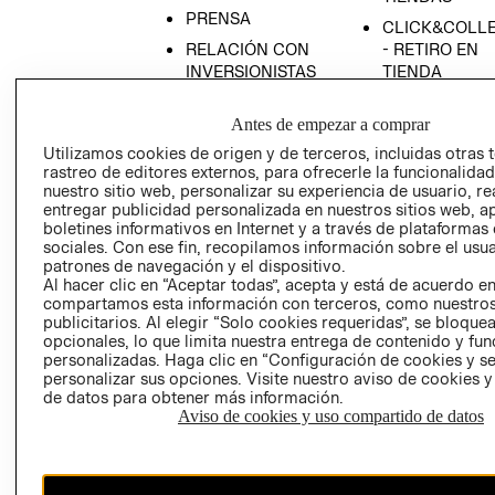
PRENSA
CLICK&COLL
RELACIÓN CON
- RETIRO EN
INVERSIONISTAS
TIENDA
POLÍTICA
TÉRMINOS Y
Antes de empezar a comprar
EMPRESARIAL
CONDICIONE
Utilizamos cookies de origen y de terceros, incluidas otras 
AVISO DE
rastreo de editores externos, para ofrecerle la funcionalid
PRIVACIDAD
nuestro sitio web, personalizar su experiencia de usuario, rea
GIFT CARD
entregar publicidad personalizada en nuestros sitios web, a
boletines informativos en Internet y a través de plataformas
AVISO DE
sociales. Con ese fin, recopilamos información sobre el usua
COOKIES
patrones de navegación y el dispositivo.
Al hacer clic en “Aceptar todas”, acepta y está de acuerdo e
compartamos esta información con terceros, como nuestros
publicitarios. Al elegir “Solo cookies requeridas”, se bloque
opcionales, lo que limita nuestra entrega de contenido y fu
personalizadas. Haga clic en “Configuración de cookies y se
personalizar sus opciones. Visite nuestro aviso de cookies 
de datos para obtener más información.
Uruguay ($U)
Aviso de cookies y uso compartido de datos
CAMBIAR REGIÓN