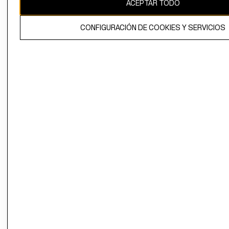
ACEPTAR TODO
CONFIGURACIÓN DE COOKIES Y SERVICIOS
El contenido de esta página web está protegido por copyright y es
propiedad de H&M Hennes & Mauritz AB.