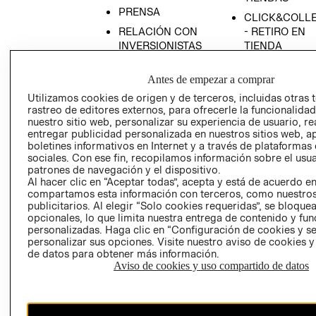
PRENSA
CLICK&COLL
RELACIÓN CON
- RETIRO EN
INVERSIONISTAS
TIENDA
POLÍTICA
TÉRMINOS Y
Antes de empezar a comprar
EMPRESARIAL
CONDICIONE
Utilizamos cookies de origen y de terceros, incluidas otras 
AVISO DE
rastreo de editores externos, para ofrecerle la funcionalid
PRIVACIDAD
nuestro sitio web, personalizar su experiencia de usuario, rea
GIFT CARD
entregar publicidad personalizada en nuestros sitios web, a
boletines informativos en Internet y a través de plataformas
AVISO DE
sociales. Con ese fin, recopilamos información sobre el usua
COOKIES
patrones de navegación y el dispositivo.
Al hacer clic en “Aceptar todas”, acepta y está de acuerdo e
compartamos esta información con terceros, como nuestros
publicitarios. Al elegir “Solo cookies requeridas”, se bloque
opcionales, lo que limita nuestra entrega de contenido y fu
personalizadas. Haga clic en “Configuración de cookies y se
personalizar sus opciones. Visite nuestro aviso de cookies 
de datos para obtener más información.
Uruguay ($U)
Aviso de cookies y uso compartido de datos
CAMBIAR REGIÓN