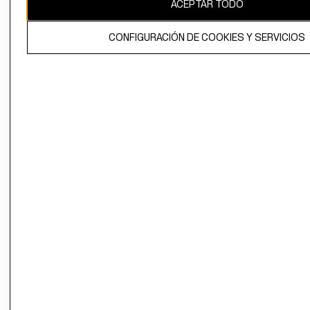
ACEPTAR TODO
CONFIGURACIÓN DE COOKIES Y SERVICIOS
El contenido de esta página web está protegido por copyright y es
propiedad de H&M Hennes & Mauritz AB.