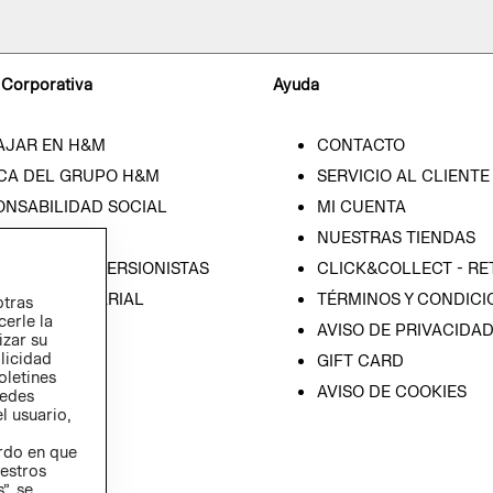
 Corporativa
Ayuda
AJAR EN H&M
CONTACTO
CA DEL GRUPO H&M
SERVICIO AL CLIENTE
ONSABILIDAD SOCIAL
MI CUENTA
SA
NUESTRAS TIENDAS
IÓN CON INVERSIONISTAS
CLICK&COLLECT - RE
ICA EMPRESARIAL
TÉRMINOS Y CONDICI
otras
cerle la
AVISO DE PRIVACIDA
izar su
blicidad
GIFT CARD
oletines
AVISO DE COOKIES
redes
l usuario,
erdo en que
estros
”, se