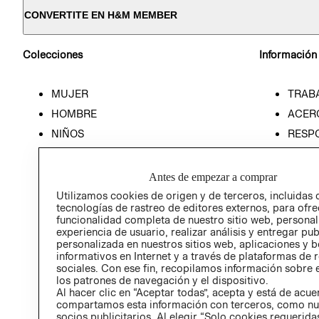
CONVERTITE EN H&M MEMBER
Colecciones
Información
MUJER
TRAB
HOMBRE
ACER
NIÑOS
RESP
HOME
PREN
RELAC
Antes de empezar a comprar
POLÍT
Utilizamos cookies de origen y de terceros, incluidas 
tecnologías de rastreo de editores externos, para ofre
funcionalidad completa de nuestro sitio web, personal
experiencia de usuario, realizar análisis y entregar pu
personalizada en nuestros sitios web, aplicaciones y b
informativos en Internet y a través de plataformas de 
sociales. Con ese fin, recopilamos información sobre e
los patrones de navegación y el dispositivo.
Al hacer clic en “Aceptar todas”, acepta y está de acu
compartamos esta información con terceros, como nu
socios publicitarios. Al elegir “Solo cookies requeridas