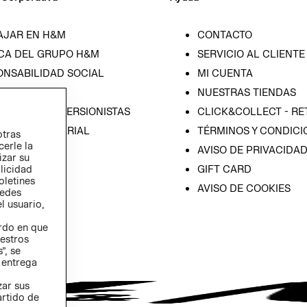
AJAR EN H&M
CONTACTO
CA DEL GRUPO H&M
SERVICIO AL CLIENTE
ONSABILIDAD SOCIAL
MI CUENTA
SA
NUESTRAS TIENDAS
IÓN CON INVERSIONISTAS
CLICK&COLLECT - RE
ICA EMPRESARIAL
TÉRMINOS Y CONDICI
otras
cerle la
AVISO DE PRIVACIDA
izar su
GIFT CARD
blicidad
oletines
AVISO DE COOKIES
redes
l usuario,
erdo en que
estros
”, se
 entrega
zar sus
artido de