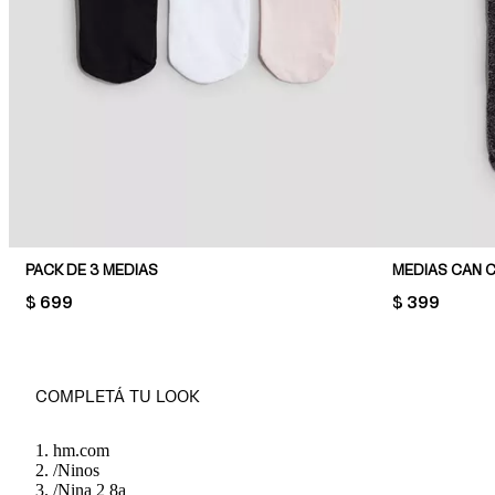
PACK DE 3 MEDIAS
MEDIAS CAN 
PRICE:
$ 699
PRICE:
$ 399
COMPLETÁ TU LOOK
hm.com
/
Ninos
/
Nina 2 8a