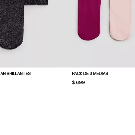
CAN BRILLANTES
PACK DE 3 MEDIAS
PRICE:
$ 699