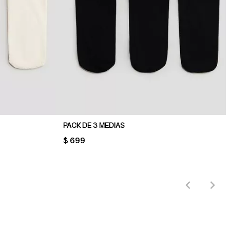
PACK DE 3 MEDIAS
PRICE:
$ 699