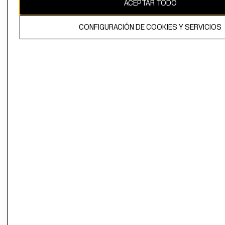
ACEPTAR TODO
CONFIGURACIÓN DE COOKIES Y SERVICIOS
El contenido de esta página web está protegido por copyright y es
propiedad de H&M Hennes & Mauritz AB.