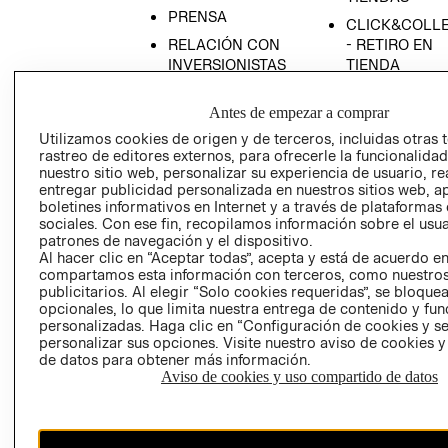
PRENSA
CLICK&COLL
RELACIÓN CON
- RETIRO EN
INVERSIONISTAS
TIENDA
POLÍTICA
TÉRMINOS Y
Antes de empezar a comprar
EMPRESARIAL
CONDICIONE
Utilizamos cookies de origen y de terceros, incluidas otras 
AVISO DE
rastreo de editores externos, para ofrecerle la funcionalid
PRIVACIDAD
nuestro sitio web, personalizar su experiencia de usuario, rea
GIFT CARD
entregar publicidad personalizada en nuestros sitios web, a
boletines informativos en Internet y a través de plataformas
AVISO DE
sociales. Con ese fin, recopilamos información sobre el usua
COOKIES
patrones de navegación y el dispositivo.
Al hacer clic en “Aceptar todas”, acepta y está de acuerdo e
compartamos esta información con terceros, como nuestros
publicitarios. Al elegir “Solo cookies requeridas”, se bloque
opcionales, lo que limita nuestra entrega de contenido y fu
personalizadas. Haga clic en “Configuración de cookies y se
personalizar sus opciones. Visite nuestro aviso de cookies 
de datos para obtener más información.
Uruguay ($U)
Aviso de cookies y uso compartido de datos
CAMBIAR REGIÓN