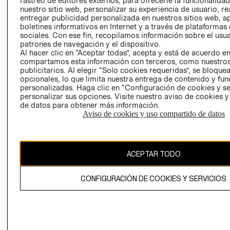
rastreo de editores externos, para ofrecerle la funcionalid
INVERSIONISTAS
TIENDA
nuestro sitio web, personalizar su experiencia de usuario, rea
entregar publicidad personalizada en nuestros sitios web, a
POLÍTICA
TÉRMINOS Y
boletines informativos en Internet y a través de plataformas
EMPRESARIAL
CONDICIONE
sociales. Con ese fin, recopilamos información sobre el usua
patrones de navegación y el dispositivo.
AVISO DE
Al hacer clic en “Aceptar todas”, acepta y está de acuerdo e
PRIVACIDAD
compartamos esta información con terceros, como nuestros
publicitarios. Al elegir “Solo cookies requeridas”, se bloque
GIFT CARD
opcionales, lo que limita nuestra entrega de contenido y fu
AVISO DE
personalizadas. Haga clic en “Configuración de cookies y se
COOKIES
personalizar sus opciones. Visite nuestro aviso de cookies 
de datos para obtener más información.
Aviso de cookies y uso compartido de datos
ACEPTAR TODO
Uruguay ($U)
CONFIGURACIÓN DE COOKIES Y SERVICIOS
CAMBIAR REGIÓN