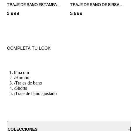
TRAJE DE BAÑO ESTAMPADO
TRAJE DE BAÑO DE SIRSACA
PRICE:
$ 999
PRICE:
$ 999
COMPLETÁ TU LOOK
hm.com
/
Hombre
/
Trajes de bano
/
Shorts
/
Traje de baño ajustado
COLECCIONES