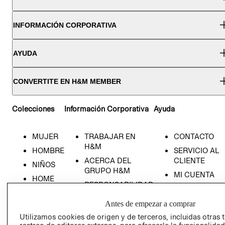
INFORMACIÓN CORPORATIVA
AYUDA
CONVERTITE EN H&M MEMBER
Colecciones
Información Corporativa
Ayuda
MUJER
TRABAJAR EN
CONTACTO
H&M
HOMBRE
SERVICIO AL
ACERCA DEL
CLIENTE
NIÑOS
GRUPO H&M
MI CUENTA
HOME
RESPONSABILIDAD
NUESTRAS
SOCIAL
TIENDAS
Antes de empezar a comprar
PRENSA
CLICK&COLL
Utilizamos cookies de origen y de terceros, incluidas otras 
RELACIÓN CON
- RETIRO EN