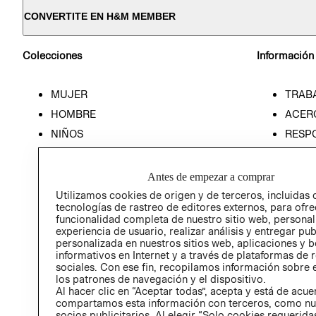
CONVERTITE EN H&M MEMBER
Colecciones
Información
MUJER
TRAB
HOMBRE
ACER
NIÑOS
RESP
HOME
PREN
RELAC
Antes de empezar a comprar
POLÍT
Utilizamos cookies de origen y de terceros, incluidas 
tecnologías de rastreo de editores externos, para ofre
funcionalidad completa de nuestro sitio web, personal
experiencia de usuario, realizar análisis y entregar pu
personalizada en nuestros sitios web, aplicaciones y b
informativos en Internet y a través de plataformas de 
sociales. Con ese fin, recopilamos información sobre e
los patrones de navegación y el dispositivo.
Al hacer clic en “Aceptar todas”, acepta y está de acu
compartamos esta información con terceros, como nu
socios publicitarios. Al elegir “Solo cookies requeridas