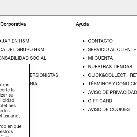
 Corporativa
Ayuda
AJAR EN H&M
CONTACTO
CA DEL GRUPO H&M
SERVICIO AL CLIENTE
ONSABILIDAD SOCIAL
MI CUENTA
SA
NUESTRAS TIENDAS
IÓN CON INVERSIONISTAS
CLICK&COLLECT - RE
ICA EMPRESARIAL
TÉRMINOS Y CONDICI
otras
cerle la
AVISO DE PRIVACIDA
izar su
blicidad
GIFT CARD
oletines
AVISO DE COOKIES
redes
l usuario,
erdo en que
estros
”, se