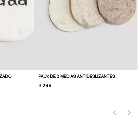
IZADO
PACK DE 3 MEDIAS ANTIDESLIZANTES
PRICE:
$ 299