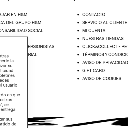
AJAR EN H&M
CONTACTO
CA DEL GRUPO H&M
SERVICIO AL CLIENTE
ONSABILIDAD SOCIAL
MI CUENTA
SA
NUESTRAS TIENDAS
IÓN CON INVERSIONISTAS
CLICK&COLLECT - RE
ICA EMPRESARIAL
TÉRMINOS Y CONDICI
otras
cerle la
AVISO DE PRIVACIDA
izar su
GIFT CARD
blicidad
oletines
AVISO DE COOKIES
redes
l usuario,
erdo en que
estros
”, se
 entrega
zar sus
artido de