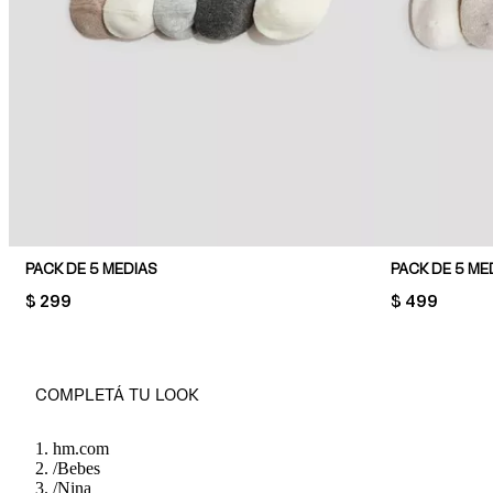
PACK DE 5 MEDIAS
PACK DE 5 ME
PRICE:
$ 299
PRICE:
$ 499
COMPLETÁ TU LOOK
hm.com
/
Bebes
/
Nina