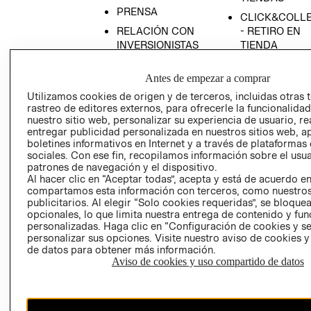
PRENSA
CLICK&COLL
RELACIÓN CON
- RETIRO EN
INVERSIONISTAS
TIENDA
POLÍTICA
TÉRMINOS Y
Antes de empezar a comprar
EMPRESARIAL
CONDICIONE
Utilizamos cookies de origen y de terceros, incluidas otras 
AVISO DE
rastreo de editores externos, para ofrecerle la funcionalid
PRIVACIDAD
nuestro sitio web, personalizar su experiencia de usuario, rea
GIFT CARD
entregar publicidad personalizada en nuestros sitios web, a
boletines informativos en Internet y a través de plataformas
AVISO DE
sociales. Con ese fin, recopilamos información sobre el usua
COOKIES
patrones de navegación y el dispositivo.
Al hacer clic en “Aceptar todas”, acepta y está de acuerdo e
compartamos esta información con terceros, como nuestros
publicitarios. Al elegir “Solo cookies requeridas”, se bloque
opcionales, lo que limita nuestra entrega de contenido y fu
personalizadas. Haga clic en “Configuración de cookies y se
personalizar sus opciones. Visite nuestro aviso de cookies 
de datos para obtener más información.
Uruguay ($U)
Aviso de cookies y uso compartido de datos
CAMBIAR REGIÓN