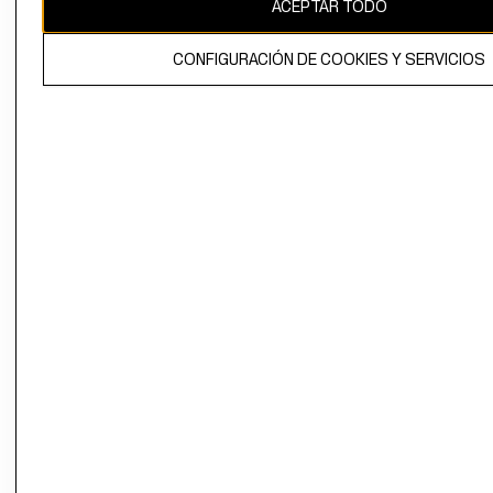
ACEPTAR TODO
CONFIGURACIÓN DE COOKIES Y SERVICIOS
El contenido de esta página web está protegido por copyright y es
propiedad de H&M Hennes & Mauritz AB.