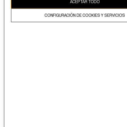
ACEPTAR TODO
CONFIGURACIÓN DE COOKIES Y SERVICIOS
El contenido de esta página web está protegido por copyright y es
propiedad de H&M Hennes & Mauritz AB.