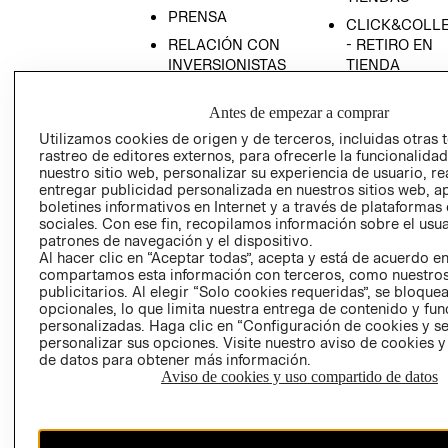
PRENSA
CLICK&COLL
RELACIÓN CON
- RETIRO EN
INVERSIONISTAS
TIENDA
POLÍTICA
TÉRMINOS Y
Antes de empezar a comprar
EMPRESARIAL
CONDICIONE
Utilizamos cookies de origen y de terceros, incluidas otras 
AVISO DE
rastreo de editores externos, para ofrecerle la funcionalid
PRIVACIDAD
nuestro sitio web, personalizar su experiencia de usuario, rea
GIFT CARD
entregar publicidad personalizada en nuestros sitios web, a
boletines informativos en Internet y a través de plataformas
AVISO DE
sociales. Con ese fin, recopilamos información sobre el usua
COOKIES
patrones de navegación y el dispositivo.
Al hacer clic en “Aceptar todas”, acepta y está de acuerdo e
compartamos esta información con terceros, como nuestros
publicitarios. Al elegir “Solo cookies requeridas”, se bloque
opcionales, lo que limita nuestra entrega de contenido y fu
personalizadas. Haga clic en “Configuración de cookies y se
personalizar sus opciones. Visite nuestro aviso de cookies 
de datos para obtener más información.
Uruguay ($U)
Aviso de cookies y uso compartido de datos
CAMBIAR REGIÓN