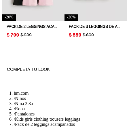
-
20
%
-
20
%
PACK DE 2 LEGGINGS ACAMPANADOS DE PUNTO
PACK DE 3 LEGGINGS DE ALGODÓN
PRICE:
$ 799
PRICE:
$ 559
ORIGINAL PRICE:
$ 999
ORIGINAL PRICE:
$ 699
COMPLETÁ TU LOOK
hm.com
/
Ninos
/
Nina 2 8a
/
Ropa
/
Pantalones
/
Kids girls clothing trousers leggings
/
Pack de 2 leggings acampanados