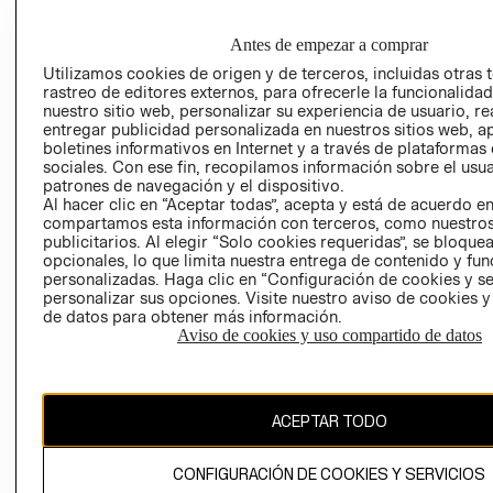
GRUPO H&M
MI CUENTA
HOME
RESPONSABILIDAD
NUESTRAS
Antes de empezar a comprar
SOCIAL
TIENDAS
Utilizamos cookies de origen y de terceros, incluidas otras 
PRENSA
rastreo de editores externos, para ofrecerle la funcionalid
CLICK&COLL
nuestro sitio web, personalizar su experiencia de usuario, rea
RELACIÓN CON
- RETIRO EN
entregar publicidad personalizada en nuestros sitios web, a
INVERSIONISTAS
TIENDA
boletines informativos en Internet y a través de plataformas
sociales. Con ese fin, recopilamos información sobre el usua
POLÍTICA
TÉRMINOS Y
patrones de navegación y el dispositivo.
EMPRESARIAL
CONDICIONE
Al hacer clic en “Aceptar todas”, acepta y está de acuerdo e
compartamos esta información con terceros, como nuestros
AVISO DE
publicitarios. Al elegir “Solo cookies requeridas”, se bloque
PRIVACIDAD
opcionales, lo que limita nuestra entrega de contenido y fu
GIFT CARD
personalizadas. Haga clic en “Configuración de cookies y se
personalizar sus opciones. Visite nuestro aviso de cookies 
AVISO DE
de datos para obtener más información.
COOKIES
Aviso de cookies y uso compartido de datos
ACEPTAR TODO
CONFIGURACIÓN DE COOKIES Y SERVICIOS
Uruguay ($U)