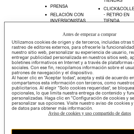
TIENDAS
PRENSA
CLICK&COLL
RELACIÓN CON
- RETIRO EN
INVERSIONISTAS
TIENDA
POLÍTICA
TÉRMINOS Y
Antes de empezar a comprar
EMPRESARIAL
CONDICIONE
Utilizamos cookies de origen y de terceros, incluidas otras 
AVISO DE
rastreo de editores externos, para ofrecerle la funcionalid
PRIVACIDAD
nuestro sitio web, personalizar su experiencia de usuario, rea
entregar publicidad personalizada en nuestros sitios web, a
GIFT CARD
boletines informativos en Internet y a través de plataformas
AVISO DE
sociales. Con ese fin, recopilamos información sobre el usua
COOKIES
patrones de navegación y el dispositivo.
Al hacer clic en “Aceptar todas”, acepta y está de acuerdo e
compartamos esta información con terceros, como nuestros
publicitarios. Al elegir “Solo cookies requeridas”, se bloque
opcionales, lo que limita nuestra entrega de contenido y fu
personalizadas. Haga clic en “Configuración de cookies y se
personalizar sus opciones. Visite nuestro aviso de cookies 
de datos para obtener más información.
Aviso de cookies y uso compartido de datos
Uruguay ($U)
CAMBIAR REGIÓN