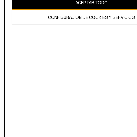
ACEPTAR TODO
CONFIGURACIÓN DE COOKIES Y SERVICIOS
El contenido de esta página web está protegido por copyright y es
propiedad de H&M Hennes & Mauritz AB.