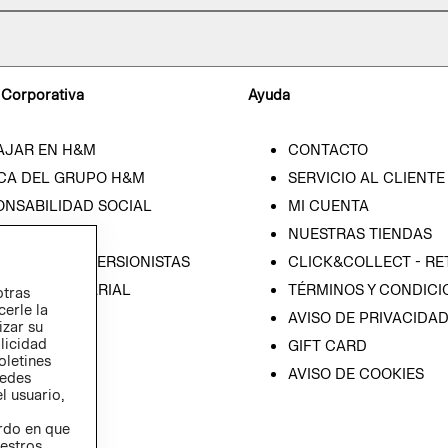
 Corporativa
Ayuda
AJAR EN H&M
CONTACTO
CA DEL GRUPO H&M
SERVICIO AL CLIENTE
ONSABILIDAD SOCIAL
MI CUENTA
SA
NUESTRAS TIENDAS
IÓN CON INVERSIONISTAS
CLICK&COLLECT - RE
ICA EMPRESARIAL
TÉRMINOS Y CONDICI
otras
cerle la
AVISO DE PRIVACIDA
izar su
blicidad
GIFT CARD
oletines
AVISO DE COOKIES
redes
l usuario,
erdo en que
estros