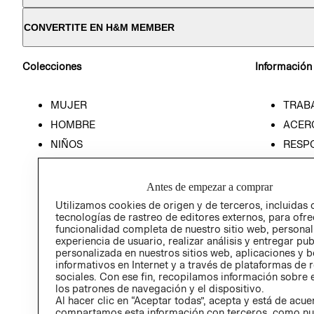
CONVERTITE EN H&M MEMBER
Colecciones
Información
MUJER
TRAB
HOMBRE
ACER
NIÑOS
RESP
HOME
PREN
RELAC
Antes de empezar a comprar
POLÍT
Utilizamos cookies de origen y de terceros, incluidas 
tecnologías de rastreo de editores externos, para ofre
funcionalidad completa de nuestro sitio web, personal
experiencia de usuario, realizar análisis y entregar pu
personalizada en nuestros sitios web, aplicaciones y b
informativos en Internet y a través de plataformas de 
sociales. Con ese fin, recopilamos información sobre e
los patrones de navegación y el dispositivo.
Al hacer clic en “Aceptar todas”, acepta y está de acu
compartamos esta información con terceros, como nu