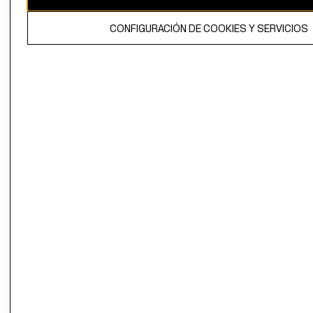
El contenido de esta página web está protegido por copyright y es
CONFIGURACIÓN DE COOKIES Y SERVICIOS
propiedad de H&M Hennes & Mauritz AB.