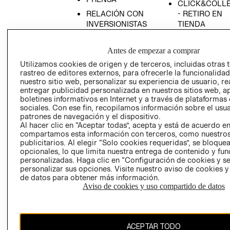
CLICK&COLL
RELACIÓN CON
- RETIRO EN
INVERSIONISTAS
TIENDA
POLÍTICA
TÉRMINOS Y
EMPRESARIAL
CONDICIONE
Antes de empezar a comprar
AVISO DE
Utilizamos cookies de origen y de terceros, incluidas otras 
rastreo de editores externos, para ofrecerle la funcionalid
PRIVACIDAD
nuestro sitio web, personalizar su experiencia de usuario, rea
GIFT CARD
entregar publicidad personalizada en nuestros sitios web, a
boletines informativos en Internet y a través de plataformas
AVISO DE
sociales. Con ese fin, recopilamos información sobre el usua
COOKIES
patrones de navegación y el dispositivo.
Al hacer clic en “Aceptar todas”, acepta y está de acuerdo e
compartamos esta información con terceros, como nuestros
publicitarios. Al elegir “Solo cookies requeridas”, se bloque
opcionales, lo que limita nuestra entrega de contenido y fu
personalizadas. Haga clic en “Configuración de cookies y se
personalizar sus opciones. Visite nuestro aviso de cookies 
de datos para obtener más información.
Uruguay ($U)
Aviso de cookies y uso compartido de datos
CAMBIAR REGIÓN
ACEPTAR TODO