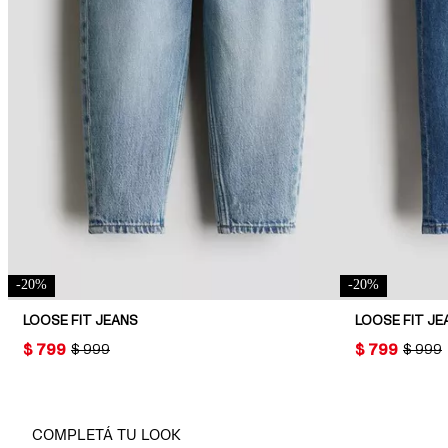
-
20
%
-
20
%
LOOSE FIT JEANS
LOOSE FIT JE
PRICE:
$ 799
PRICE:
$ 799
ORIGINAL PRICE:
$ 999
ORIGIN
$ 999
COMPLETÁ TU LOOK