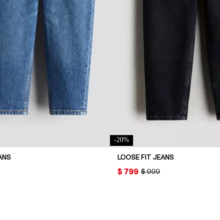
-
20
%
ANS
LOOSE FIT JEANS
PRICE:
$ 799
AL PRICE:
ORIGINAL PRICE:
$ 999