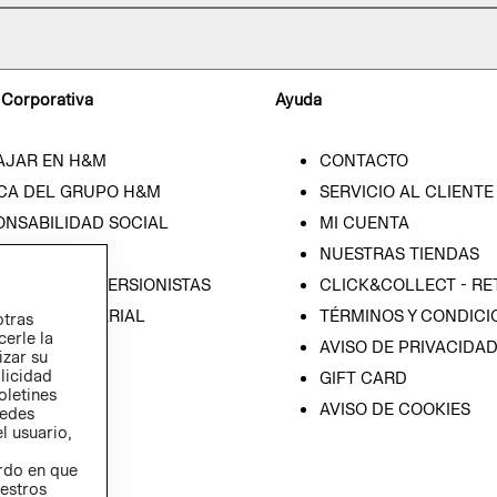
 Corporativa
Ayuda
AJAR EN H&M
CONTACTO
CA DEL GRUPO H&M
SERVICIO AL CLIENTE
ONSABILIDAD SOCIAL
MI CUENTA
SA
NUESTRAS TIENDAS
IÓN CON INVERSIONISTAS
CLICK&COLLECT - RE
ICA EMPRESARIAL
TÉRMINOS Y CONDICI
otras
cerle la
AVISO DE PRIVACIDA
izar su
blicidad
GIFT CARD
oletines
AVISO DE COOKIES
redes
l usuario,
erdo en que
estros