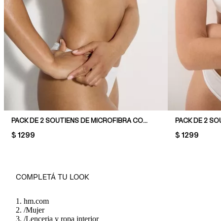
PACK DE 2 SOUTIENS DE MICROFIBRA CON AROS
PRICE:
$ 1299
PRICE:
$ 1299
COMPLETÁ TU LOOK
hm.com
/
Mujer
/
Lenceria y ropa interior