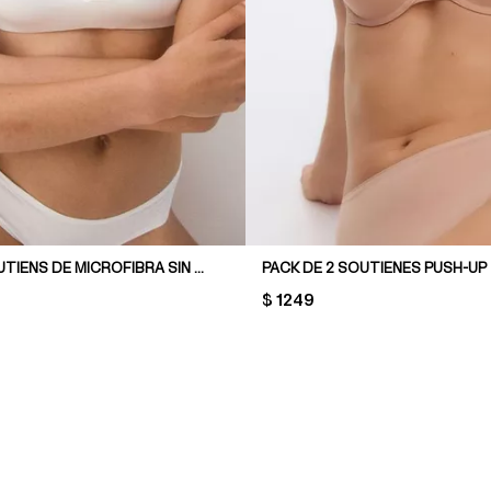
PACK DE 2 SOUTIENS DE MICROFIBRA SIN AROS
PACK DE 2 SOUTIENES PUSH-UP
PRICE:
$ 1249