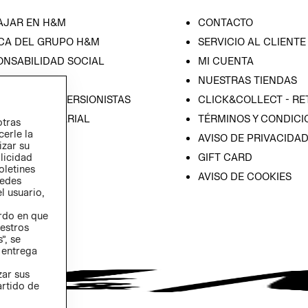
AJAR EN H&M
CONTACTO
CA DEL GRUPO H&M
SERVICIO AL CLIENTE
ONSABILIDAD SOCIAL
MI CUENTA
SA
NUESTRAS TIENDAS
IÓN CON INVERSIONISTAS
CLICK&COLLECT - RE
ICA EMPRESARIAL
TÉRMINOS Y CONDICI
otras
cerle la
AVISO DE PRIVACIDA
izar su
GIFT CARD
blicidad
oletines
AVISO DE COOKIES
redes
l usuario,
erdo en que
estros
”, se
 entrega
zar sus
artido de