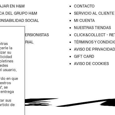
AJAR EN H&M
CONTACTO
CA DEL GRUPO H&M
SERVICIO AL CLIENTE
ONSABILIDAD SOCIAL
MI CUENTA
SA
NUESTRAS TIENDAS
IÓN CON INVERSIONISTAS
CLICK&COLLECT - RE
ICA EMPRESARIAL
TÉRMINOS Y CONDICI
otras
cerle la
AVISO DE PRIVACIDA
izar su
GIFT CARD
blicidad
oletines
AVISO DE COOKIES
redes
l usuario,
erdo en que
estros
”, se
 entrega
zar sus
artido de