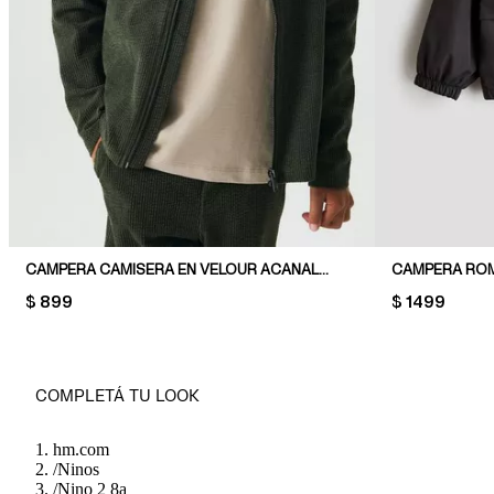
CAMPERA CAMISERA EN VELOUR ACANALADO
CAMPERA RO
PRICE:
$ 899
PRICE:
$ 1499
COMPLETÁ TU LOOK
hm.com
/
Ninos
/
Nino 2 8a