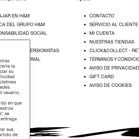
AJAR EN H&M
CONTACTO
CA DEL GRUPO H&M
SERVICIO AL CLIENTE
ONSABILIDAD SOCIAL
MI CUENTA
SA
NUESTRAS TIENDAS
IÓN CON INVERSIONISTAS
CLICK&COLLECT - RE
ICA EMPRESARIAL
TÉRMINOS Y CONDICI
otras
cerle la
AVISO DE PRIVACIDA
izar su
GIFT CARD
blicidad
oletines
AVISO DE COOKIES
redes
l usuario,
erdo en que
estros
”, se
 entrega
zar sus
artido de