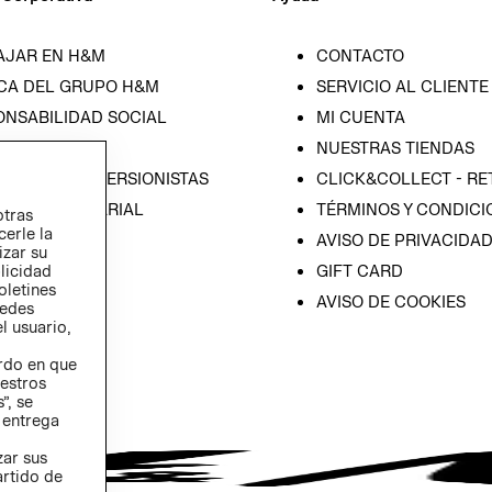
AJAR EN H&M
CONTACTO
CA DEL GRUPO H&M
SERVICIO AL CLIENTE
ONSABILIDAD SOCIAL
MI CUENTA
SA
NUESTRAS TIENDAS
IÓN CON INVERSIONISTAS
CLICK&COLLECT - RE
ICA EMPRESARIAL
TÉRMINOS Y CONDICI
otras
cerle la
AVISO DE PRIVACIDA
izar su
GIFT CARD
blicidad
oletines
AVISO DE COOKIES
redes
l usuario,
erdo en que
estros
”, se
 entrega
zar sus
artido de