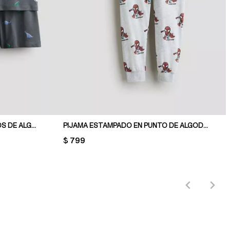
PACK DE 2 PIJAMAS ESTAMPADOS DE ALGODÓN
PIJAMA ESTAMPADO EN PUNTO DE ALGODÓN
PRICE:
$ 799