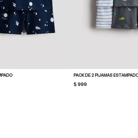
MPADO
PRICE:
$ 999