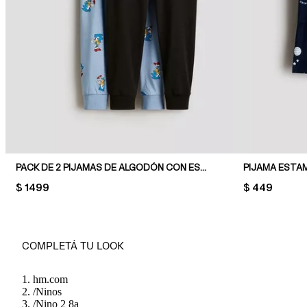
PACK DE 2 PIJAMAS DE ALGODÓN CON ESTAMPADO
PIJAMA ESTA
PRICE:
$ 1499
PRICE:
$ 449
COMPLETÁ TU LOOK
hm.com
/
Ninos
/
Nino 2 8a