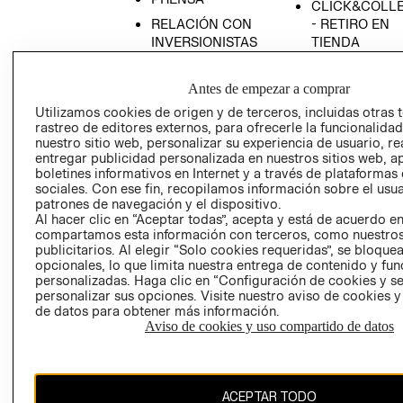
CLICK&COLL
RELACIÓN CON
- RETIRO EN
INVERSIONISTAS
TIENDA
POLÍTICA
TÉRMINOS Y
EMPRESARIAL
CONDICIONE
Antes de empezar a comprar
AVISO DE
Utilizamos cookies de origen y de terceros, incluidas otras 
rastreo de editores externos, para ofrecerle la funcionalid
PRIVACIDAD
nuestro sitio web, personalizar su experiencia de usuario, rea
GIFT CARD
entregar publicidad personalizada en nuestros sitios web, a
boletines informativos en Internet y a través de plataformas
AVISO DE
sociales. Con ese fin, recopilamos información sobre el usua
COOKIES
patrones de navegación y el dispositivo.
Al hacer clic en “Aceptar todas”, acepta y está de acuerdo e
compartamos esta información con terceros, como nuestros
publicitarios. Al elegir “Solo cookies requeridas”, se bloque
opcionales, lo que limita nuestra entrega de contenido y fu
personalizadas. Haga clic en “Configuración de cookies y se
personalizar sus opciones. Visite nuestro aviso de cookies 
de datos para obtener más información.
Uruguay ($U)
Aviso de cookies y uso compartido de datos
CAMBIAR REGIÓN
ACEPTAR TODO