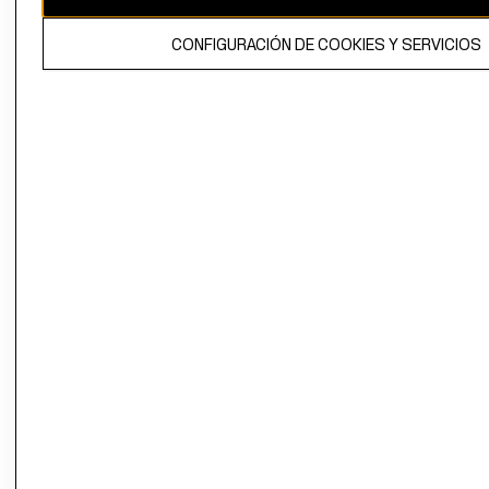
El contenido de esta página web está protegido por copyright y es
CONFIGURACIÓN DE COOKIES Y SERVICIOS
propiedad de H&M Hennes & Mauritz AB.