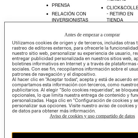
PRENSA
CLICK&COLL
RELACIÓN CON
- RETIRO EN
INVERSIONISTAS
TIENDA
POLÍTICA
TÉRMINOS Y
Antes de empezar a comprar
EMPRESARIAL
CONDICIONE
Utilizamos cookies de origen y de terceros, incluidas otras 
AVISO DE
rastreo de editores externos, para ofrecerle la funcionalid
PRIVACIDAD
nuestro sitio web, personalizar su experiencia de usuario, rea
GIFT CARD
entregar publicidad personalizada en nuestros sitios web, a
boletines informativos en Internet y a través de plataformas
AVISO DE
sociales. Con ese fin, recopilamos información sobre el usua
COOKIES
patrones de navegación y el dispositivo.
Al hacer clic en “Aceptar todas”, acepta y está de acuerdo e
compartamos esta información con terceros, como nuestros
publicitarios. Al elegir “Solo cookies requeridas”, se bloque
opcionales, lo que limita nuestra entrega de contenido y fu
personalizadas. Haga clic en “Configuración de cookies y se
personalizar sus opciones. Visite nuestro aviso de cookies 
de datos para obtener más información.
Uruguay ($U)
Aviso de cookies y uso compartido de datos
CAMBIAR REGIÓN