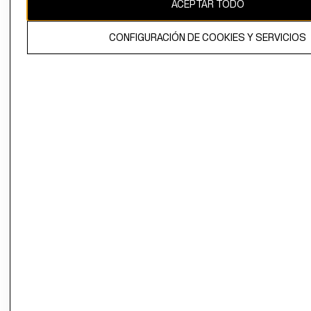
ACEPTAR TODO
CONFIGURACIÓN DE COOKIES Y SERVICIOS
El contenido de esta página web está protegido por copyright y es
propiedad de H&M Hennes & Mauritz AB.