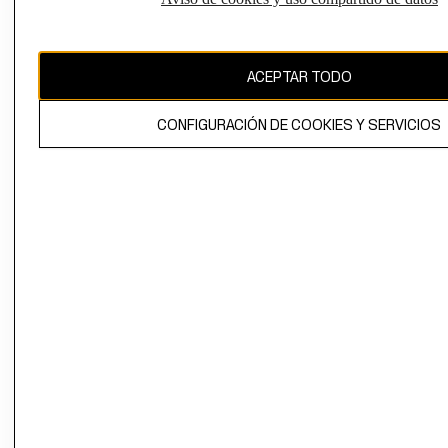
Uruguay ($U)
CAMBIAR REGIÓN
ACEPTAR TODO
CONFIGURACIÓN DE COOKIES Y SERVICIOS
El contenido de esta página web está protegido por copyright y es
propiedad de H&M Hennes & Mauritz AB.