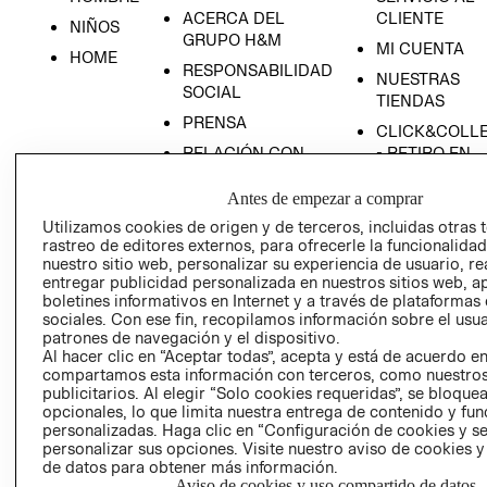
ACERCA DEL
CLIENTE
NIÑOS
GRUPO H&M
MI CUENTA
HOME
RESPONSABILIDAD
NUESTRAS
SOCIAL
TIENDAS
PRENSA
CLICK&COLL
RELACIÓN CON
- RETIRO EN
INVERSIONISTAS
TIENDA
Antes de empezar a comprar
POLÍTICA
TÉRMINOS Y
Utilizamos cookies de origen y de terceros, incluidas otras 
EMPRESARIAL
CONDICIONE
rastreo de editores externos, para ofrecerle la funcionalid
AVISO DE
nuestro sitio web, personalizar su experiencia de usuario, rea
PRIVACIDAD
entregar publicidad personalizada en nuestros sitios web, a
boletines informativos en Internet y a través de plataformas
GIFT CARD
sociales. Con ese fin, recopilamos información sobre el usua
patrones de navegación y el dispositivo.
AVISO DE
Al hacer clic en “Aceptar todas”, acepta y está de acuerdo e
COOKIES
compartamos esta información con terceros, como nuestros
publicitarios. Al elegir “Solo cookies requeridas”, se bloque
opcionales, lo que limita nuestra entrega de contenido y fu
personalizadas. Haga clic en “Configuración de cookies y se
personalizar sus opciones. Visite nuestro aviso de cookies 
de datos para obtener más información.
Aviso de cookies y uso compartido de datos