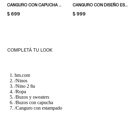
CANGURO CON CAPUCHA E INTERIOR CEPILLADO
CANGURO CON DISEÑO ESTAMPADO
PRICE:
$ 699
PRICE:
$ 999
COMPLETÁ TU LOOK
hm.com
/
Ninos
/
Nino 2 8a
/
Ropa
/
Buzos y sweaters
/
Buzos con capucha
/
Canguro con estampado