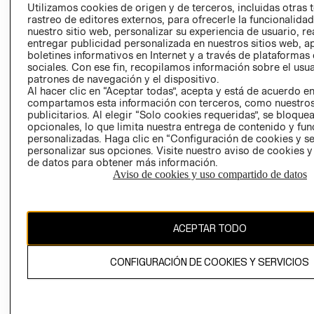
PRENSA
Utilizamos cookies de origen y de terceros, incluidas otras 
CLICK&COLL
rastreo de editores externos, para ofrecerle la funcionalid
RELACIÓN CON
- RETIRO EN
nuestro sitio web, personalizar su experiencia de usuario, rea
INVERSIONISTAS
TIENDA
entregar publicidad personalizada en nuestros sitios web, a
boletines informativos en Internet y a través de plataformas
POLÍTICA
TÉRMINOS Y
sociales. Con ese fin, recopilamos información sobre el usua
EMPRESARIAL
CONDICIONE
patrones de navegación y el dispositivo.
AVISO DE
Al hacer clic en “Aceptar todas”, acepta y está de acuerdo e
compartamos esta información con terceros, como nuestros
PRIVACIDAD
publicitarios. Al elegir “Solo cookies requeridas”, se bloque
GIFT CARD
opcionales, lo que limita nuestra entrega de contenido y fu
personalizadas. Haga clic en “Configuración de cookies y se
AVISO DE
personalizar sus opciones. Visite nuestro aviso de cookies 
COOKIES
de datos para obtener más información.
Aviso de cookies y uso compartido de datos
ACEPTAR TODO
Uruguay ($U)
CONFIGURACIÓN DE COOKIES Y SERVICIOS
CAMBIAR REGIÓN