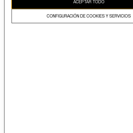
ACEPTAR TODO
CONFIGURACIÓN DE COOKIES Y SERVICIOS
El contenido de esta página web está protegido por copyright y es
propiedad de H&M Hennes & Mauritz AB.