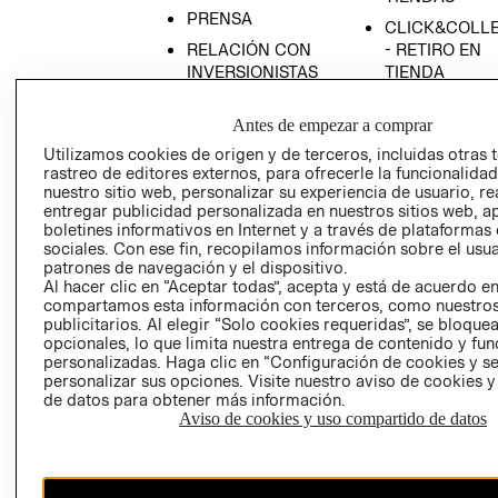
PRENSA
CLICK&COLL
RELACIÓN CON
- RETIRO EN
INVERSIONISTAS
TIENDA
POLÍTICA
TÉRMINOS Y
Antes de empezar a comprar
EMPRESARIAL
CONDICIONE
Utilizamos cookies de origen y de terceros, incluidas otras 
AVISO DE
rastreo de editores externos, para ofrecerle la funcionalid
PRIVACIDAD
nuestro sitio web, personalizar su experiencia de usuario, rea
GIFT CARD
entregar publicidad personalizada en nuestros sitios web, a
boletines informativos en Internet y a través de plataformas
AVISO DE
sociales. Con ese fin, recopilamos información sobre el usua
COOKIES
patrones de navegación y el dispositivo.
Al hacer clic en “Aceptar todas”, acepta y está de acuerdo e
compartamos esta información con terceros, como nuestros
publicitarios. Al elegir “Solo cookies requeridas”, se bloque
opcionales, lo que limita nuestra entrega de contenido y fu
personalizadas. Haga clic en “Configuración de cookies y se
personalizar sus opciones. Visite nuestro aviso de cookies 
de datos para obtener más información.
Uruguay ($U)
Aviso de cookies y uso compartido de datos
CAMBIAR REGIÓN