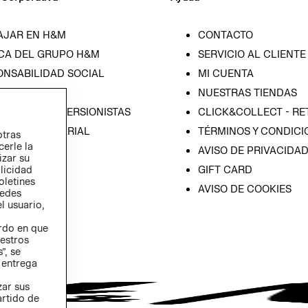
AJAR EN H&M
CONTACTO
CA DEL GRUPO H&M
SERVICIO AL CLIENTE
ONSABILIDAD SOCIAL
MI CUENTA
SA
NUESTRAS TIENDAS
IÓN CON INVERSIONISTAS
CLICK&COLLECT - RE
ICA EMPRESARIAL
TÉRMINOS Y CONDICI
otras
cerle la
AVISO DE PRIVACIDA
izar su
GIFT CARD
blicidad
oletines
AVISO DE COOKIES
redes
l usuario,
erdo en que
estros
”, se
 entrega
zar sus
artido de