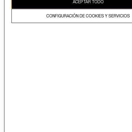
ACEPTAR TODO
CONFIGURACIÓN DE COOKIES Y SERVICIOS
El contenido de esta página web está protegido por copyright y es
propiedad de H&M Hennes & Mauritz AB.