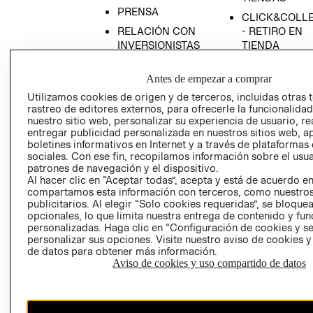
PRENSA
CLICK&COLL
RELACIÓN CON
- RETIRO EN
INVERSIONISTAS
TIENDA
POLÍTICA
TÉRMINOS Y
Antes de empezar a comprar
EMPRESARIAL
CONDICIONE
Utilizamos cookies de origen y de terceros, incluidas otras 
AVISO DE
rastreo de editores externos, para ofrecerle la funcionalid
PRIVACIDAD
nuestro sitio web, personalizar su experiencia de usuario, rea
GIFT CARD
entregar publicidad personalizada en nuestros sitios web, a
boletines informativos en Internet y a través de plataformas
AVISO DE
sociales. Con ese fin, recopilamos información sobre el usua
COOKIES
patrones de navegación y el dispositivo.
Al hacer clic en “Aceptar todas”, acepta y está de acuerdo e
compartamos esta información con terceros, como nuestros
publicitarios. Al elegir “Solo cookies requeridas”, se bloque
opcionales, lo que limita nuestra entrega de contenido y fu
personalizadas. Haga clic en “Configuración de cookies y se
personalizar sus opciones. Visite nuestro aviso de cookies 
de datos para obtener más información.
Uruguay ($U)
Aviso de cookies y uso compartido de datos
CAMBIAR REGIÓN