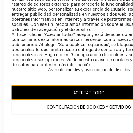
RELACIÓN CON
- RETIRO EN
rastreo de editores externos, para ofrecerle la funcionalid
nuestro sitio web, personalizar su experiencia de usuario, rea
INVERSIONISTAS
TIENDA
entregar publicidad personalizada en nuestros sitios web, a
POLÍTICA
TÉRMINOS Y
boletines informativos en Internet y a través de plataformas
EMPRESARIAL
CONDICIONE
sociales. Con ese fin, recopilamos información sobre el usua
patrones de navegación y el dispositivo.
AVISO DE
Al hacer clic en “Aceptar todas”, acepta y está de acuerdo e
PRIVACIDAD
compartamos esta información con terceros, como nuestros
publicitarios. Al elegir “Solo cookies requeridas”, se bloque
GIFT CARD
opcionales, lo que limita nuestra entrega de contenido y fu
personalizadas. Haga clic en “Configuración de cookies y se
AVISO DE
personalizar sus opciones. Visite nuestro aviso de cookies 
COOKIES
de datos para obtener más información.
Aviso de cookies y uso compartido de datos
ACEPTAR TODO
Uruguay ($U)
CONFIGURACIÓN DE COOKIES Y SERVICIOS
CAMBIAR REGIÓN