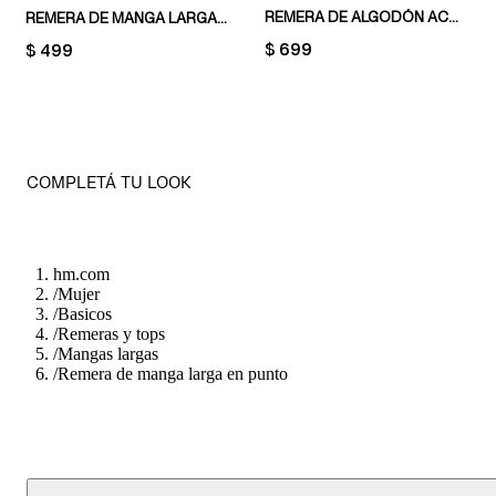
REMERA DE ALGODÓN ACANALADO
REMERA DE MANGA LARGA EN ALGODÓN
PRICE:
$ 699
PRICE:
$ 499
COMPLETÁ TU LOOK
hm.com
/
Mujer
/
Basicos
/
Remeras y tops
/
Mangas largas
/
Remera de manga larga en punto