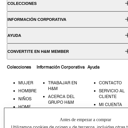
COLECCIONES
INFORMACIÓN CORPORATIVA
AYUDA
CONVERTITE EN H&M MEMBER
Colecciones
Información Corporativa
Ayuda
MUJER
TRABAJAR EN
CONTACTO
H&M
HOMBRE
SERVICIO AL
ACERCA DEL
CLIENTE
NIÑOS
GRUPO H&M
MI CUENTA
HOME
RESPONSABILIDAD
NUESTRAS
SOCIAL
TIENDAS
Antes de empezar a comprar
PRENSA
CLICK&COLL
Utilizamos cookies de origen y de terceros, incluidas otras 