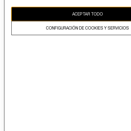
CAMBIAR REGIÓN
ACEPTAR TODO
CONFIGURACIÓN DE COOKIES Y SERVICIOS
El contenido de esta página web está protegido por copyright y es
propiedad de H&M Hennes & Mauritz AB.