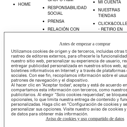
MI CUENTA
HOME
RESPONSABILIDAD
NUESTRAS
SOCIAL
TIENDAS
PRENSA
CLICK&COLL
RELACIÓN CON
- RETIRO EN
INVERSIONISTAS
TIENDA
POLÍTICA
TÉRMINOS Y
Antes de empezar a comprar
EMPRESARIAL
CONDICIONE
Utilizamos cookies de origen y de terceros, incluidas otras 
rastreo de editores externos, para ofrecerle la funcionalid
AVISO DE
nuestro sitio web, personalizar su experiencia de usuario, rea
PRIVACIDAD
entregar publicidad personalizada en nuestros sitios web, a
GIFT CARD
boletines informativos en Internet y a través de plataformas
sociales. Con ese fin, recopilamos información sobre el usua
AVISO DE
patrones de navegación y el dispositivo.
COOKIES
Al hacer clic en “Aceptar todas”, acepta y está de acuerdo e
compartamos esta información con terceros, como nuestros
publicitarios. Al elegir “Solo cookies requeridas”, se bloque
opcionales, lo que limita nuestra entrega de contenido y fu
personalizadas. Haga clic en “Configuración de cookies y se
personalizar sus opciones. Visite nuestro aviso de cookies 
de datos para obtener más información.
Aviso de cookies y uso compartido de datos
Uruguay ($U)