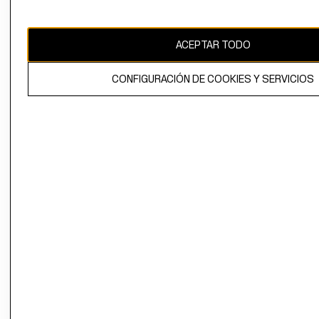
Uruguay ($U)
CAMBIAR REGIÓN
ACEPTAR TODO
CONFIGURACIÓN DE COOKIES Y SERVICIOS
El contenido de esta página web está protegido por copyright y es
propiedad de H&M Hennes & Mauritz AB.