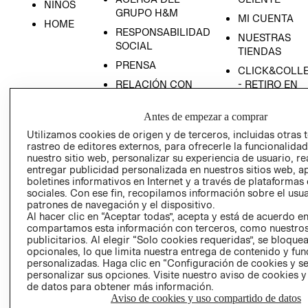
NIÑOS
GRUPO H&M
MI CUENTA
HOME
RESPONSABILIDAD
NUESTRAS
SOCIAL
TIENDAS
PRENSA
CLICK&COLL
RELACIÓN CON
- RETIRO EN
INVERSIONISTAS
TIENDA
Antes de empezar a comprar
POLÍTICA
TÉRMINOS Y
EMPRESARIAL
CONDICIONE
Utilizamos cookies de origen y de terceros, incluidas otras 
rastreo de editores externos, para ofrecerle la funcionalid
AVISO DE
nuestro sitio web, personalizar su experiencia de usuario, rea
PRIVACIDAD
entregar publicidad personalizada en nuestros sitios web, a
boletines informativos en Internet y a través de plataformas
GIFT CARD
sociales. Con ese fin, recopilamos información sobre el usua
AVISO DE
patrones de navegación y el dispositivo.
Al hacer clic en “Aceptar todas”, acepta y está de acuerdo e
COOKIES
compartamos esta información con terceros, como nuestros
publicitarios. Al elegir “Solo cookies requeridas”, se bloque
opcionales, lo que limita nuestra entrega de contenido y fu
personalizadas. Haga clic en “Configuración de cookies y se
personalizar sus opciones. Visite nuestro aviso de cookies 
de datos para obtener más información.
Aviso de cookies y uso compartido de datos