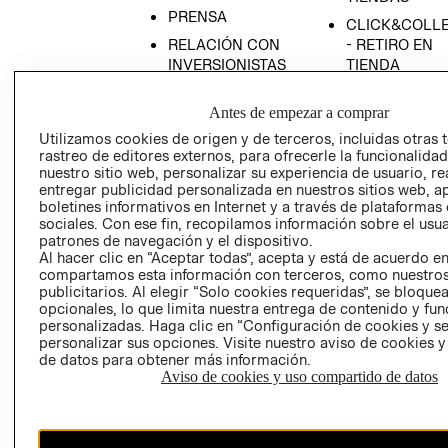
PRENSA
CLICK&COLL
RELACIÓN CON
- RETIRO EN
INVERSIONISTAS
TIENDA
POLÍTICA
TÉRMINOS Y
Antes de empezar a comprar
EMPRESARIAL
CONDICIONE
Utilizamos cookies de origen y de terceros, incluidas otras 
AVISO DE
rastreo de editores externos, para ofrecerle la funcionalid
PRIVACIDAD
nuestro sitio web, personalizar su experiencia de usuario, rea
GIFT CARD
entregar publicidad personalizada en nuestros sitios web, a
boletines informativos en Internet y a través de plataformas
AVISO DE
sociales. Con ese fin, recopilamos información sobre el usua
COOKIES
patrones de navegación y el dispositivo.
Al hacer clic en “Aceptar todas”, acepta y está de acuerdo e
compartamos esta información con terceros, como nuestros
publicitarios. Al elegir “Solo cookies requeridas”, se bloque
opcionales, lo que limita nuestra entrega de contenido y fu
personalizadas. Haga clic en “Configuración de cookies y se
personalizar sus opciones. Visite nuestro aviso de cookies 
de datos para obtener más información.
Uruguay ($U)
Aviso de cookies y uso compartido de datos
CAMBIAR REGIÓN