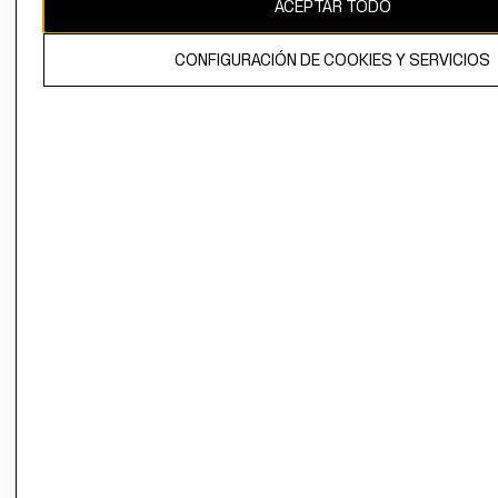
ACEPTAR TODO
CONFIGURACIÓN DE COOKIES Y SERVICIOS
El contenido de esta página web está protegido por copyright y es
propiedad de H&M Hennes & Mauritz AB.