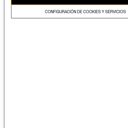
El contenido de esta página web está protegido por copyright y es
CONFIGURACIÓN DE COOKIES Y SERVICIOS
propiedad de H&M Hennes & Mauritz AB.