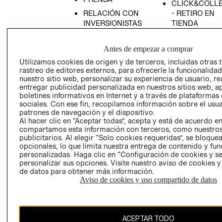
CLICK&COLL
RELACIÓN CON
- RETIRO EN
INVERSIONISTAS
TIENDA
POLÍTICA
TÉRMINOS Y
EMPRESARIAL
CONDICIONE
Antes de empezar a comprar
AVISO DE
Utilizamos cookies de origen y de terceros, incluidas otras 
rastreo de editores externos, para ofrecerle la funcionalid
PRIVACIDAD
nuestro sitio web, personalizar su experiencia de usuario, rea
GIFT CARD
entregar publicidad personalizada en nuestros sitios web, a
boletines informativos en Internet y a través de plataformas
AVISO DE
sociales. Con ese fin, recopilamos información sobre el usua
COOKIES
patrones de navegación y el dispositivo.
Al hacer clic en “Aceptar todas”, acepta y está de acuerdo e
compartamos esta información con terceros, como nuestros
publicitarios. Al elegir “Solo cookies requeridas”, se bloque
opcionales, lo que limita nuestra entrega de contenido y fu
personalizadas. Haga clic en “Configuración de cookies y se
personalizar sus opciones. Visite nuestro aviso de cookies 
de datos para obtener más información.
Uruguay ($U)
Aviso de cookies y uso compartido de datos
CAMBIAR REGIÓN
ACEPTAR TODO