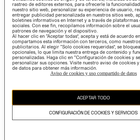
RELACIÓN CON
- RETIRO EN
rastreo de editores externos, para ofrecerle la funcionalid
nuestro sitio web, personalizar su experiencia de usuario, rea
INVERSIONISTAS
TIENDA
entregar publicidad personalizada en nuestros sitios web, a
POLÍTICA
TÉRMINOS Y
boletines informativos en Internet y a través de plataformas
EMPRESARIAL
CONDICIONE
sociales. Con ese fin, recopilamos información sobre el usua
patrones de navegación y el dispositivo.
AVISO DE
Al hacer clic en “Aceptar todas”, acepta y está de acuerdo e
PRIVACIDAD
compartamos esta información con terceros, como nuestros
publicitarios. Al elegir “Solo cookies requeridas”, se bloque
GIFT CARD
opcionales, lo que limita nuestra entrega de contenido y fu
personalizadas. Haga clic en “Configuración de cookies y se
AVISO DE
personalizar sus opciones. Visite nuestro aviso de cookies 
COOKIES
de datos para obtener más información.
Aviso de cookies y uso compartido de datos
ACEPTAR TODO
Uruguay ($U)
CONFIGURACIÓN DE COOKIES Y SERVICIOS
CAMBIAR REGIÓN