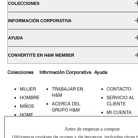
COLECCIONES
INFORMACIÓN CORPORATIVA
AYUDA
CONVERTITE EN H&M MEMBER
Colecciones
Información Corporativa
Ayuda
MUJER
TRABAJAR EN
CONTACTO
H&M
HOMBRE
SERVICIO AL
ACERCA DEL
CLIENTE
NIÑOS
GRUPO H&M
MI CUENTA
HOME
RESPONSABILIDAD
NUESTRAS
SOCIAL
TIENDAS
Antes de empezar a comprar
PRENSA
CLICK&COLL
Utilizamos cookies de origen y de terceros, incluidas otras 