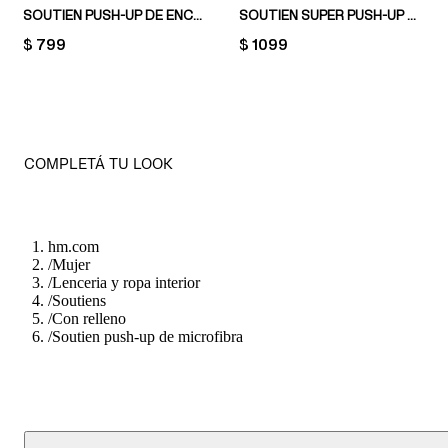
SOUTIEN PUSH-UP DE ENCAJE
SOUTIEN SUPER PUSH-UP DE MICROFIBRA
PRICE:
$ 799
PRICE:
$ 1099
COMPLETÁ TU LOOK
hm.com
/
Mujer
/
Lenceria y ropa interior
/
Soutiens
/
Con relleno
/
Soutien push-up de microfibra