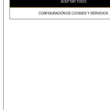
ACEPTAR TODO
CONFIGURACIÓN DE COOKIES Y SERVICIOS
El contenido de esta página web está protegido por copyright y es
propiedad de H&M Hennes & Mauritz AB.