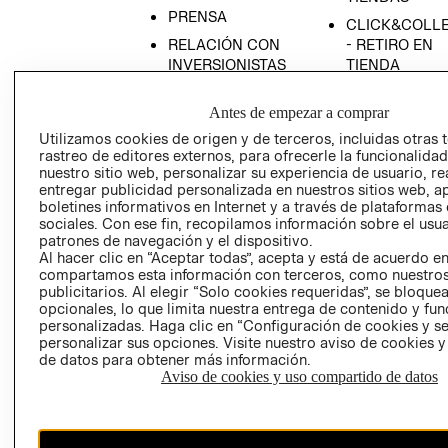
PRENSA
CLICK&COLL
RELACIÓN CON
- RETIRO EN
INVERSIONISTAS
TIENDA
POLÍTICA
TÉRMINOS Y
Antes de empezar a comprar
EMPRESARIAL
CONDICIONE
Utilizamos cookies de origen y de terceros, incluidas otras 
AVISO DE
rastreo de editores externos, para ofrecerle la funcionalid
PRIVACIDAD
nuestro sitio web, personalizar su experiencia de usuario, rea
GIFT CARD
entregar publicidad personalizada en nuestros sitios web, a
boletines informativos en Internet y a través de plataformas
AVISO DE
sociales. Con ese fin, recopilamos información sobre el usua
COOKIES
patrones de navegación y el dispositivo.
Al hacer clic en “Aceptar todas”, acepta y está de acuerdo e
compartamos esta información con terceros, como nuestros
publicitarios. Al elegir “Solo cookies requeridas”, se bloque
opcionales, lo que limita nuestra entrega de contenido y fu
personalizadas. Haga clic en “Configuración de cookies y se
personalizar sus opciones. Visite nuestro aviso de cookies 
de datos para obtener más información.
Uruguay ($U)
Aviso de cookies y uso compartido de datos
CAMBIAR REGIÓN