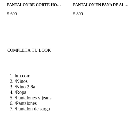
PANTALÓN DE CORTE HOLGADO EN SARGA
PANTALÓN EN PANA DE ALGODÓN
PRICE:
$ 699
PRICE:
$ 899
COMPLETÁ TU LOOK
hm.com
/
Ninos
/
Nino 2 8a
/
Ropa
/
Pantalones y jeans
/
Pantalones
/
Pantalón de sarga