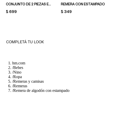
CONJUNTO DE 2 PIEZAS EN PUNTO DE ALGODÓN
REMERA CON ESTAMPADO
PRICE:
$ 699
PRICE:
$ 349
COMPLETÁ TU LOOK
hm.com
/
Bebes
/
Nino
/
Ropa
/
Remeras y camisas
/
Remeras
/
Remera de algodón con estampado