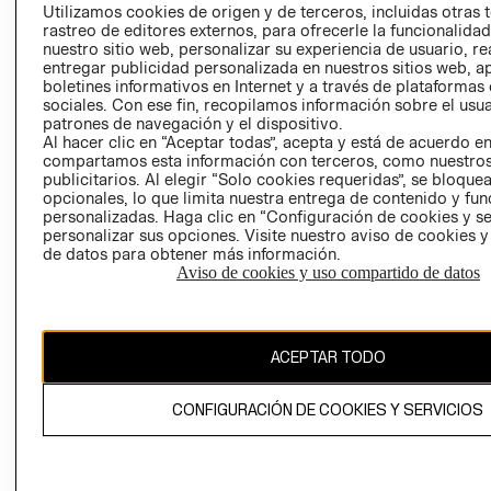
PRENSA
Utilizamos cookies de origen y de terceros, incluidas otras 
CLICK&COLL
rastreo de editores externos, para ofrecerle la funcionalid
RELACIÓN CON
- RETIRO EN
nuestro sitio web, personalizar su experiencia de usuario, rea
INVERSIONISTAS
TIENDA
entregar publicidad personalizada en nuestros sitios web, a
boletines informativos en Internet y a través de plataformas
POLÍTICA
TÉRMINOS Y
sociales. Con ese fin, recopilamos información sobre el usua
EMPRESARIAL
CONDICIONE
patrones de navegación y el dispositivo.
AVISO DE
Al hacer clic en “Aceptar todas”, acepta y está de acuerdo e
compartamos esta información con terceros, como nuestros
PRIVACIDAD
publicitarios. Al elegir “Solo cookies requeridas”, se bloque
GIFT CARD
opcionales, lo que limita nuestra entrega de contenido y fu
personalizadas. Haga clic en “Configuración de cookies y se
AVISO DE
personalizar sus opciones. Visite nuestro aviso de cookies 
COOKIES
de datos para obtener más información.
Aviso de cookies y uso compartido de datos
ACEPTAR TODO
Uruguay ($U)
CONFIGURACIÓN DE COOKIES Y SERVICIOS
CAMBIAR REGIÓN