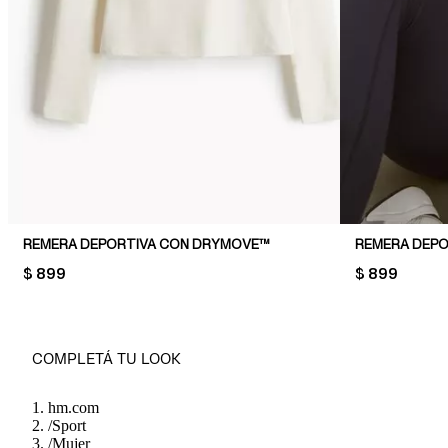
REMERA DEPORTIVA CON DRYMOVE™
REMERA DEP
PRICE:
$ 899
PRICE:
$ 899
COMPLETÁ TU LOOK
hm.com
/
Sport
/
Mujer