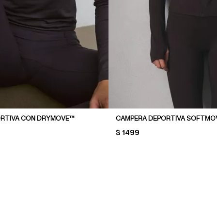
ORTIVA CON DRYMOVE™
PRICE:
$ 1499