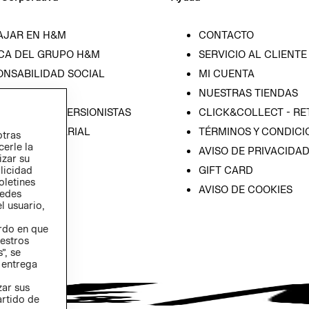
AJAR EN H&M
CONTACTO
CA DEL GRUPO H&M
SERVICIO AL CLIENTE
ONSABILIDAD SOCIAL
MI CUENTA
SA
NUESTRAS TIENDAS
IÓN CON INVERSIONISTAS
CLICK&COLLECT - RE
ICA EMPRESARIAL
TÉRMINOS Y CONDICI
otras
cerle la
AVISO DE PRIVACIDA
izar su
GIFT CARD
blicidad
oletines
AVISO DE COOKIES
redes
l usuario,
erdo en que
estros
”, se
 entrega
zar sus
artido de