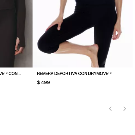
CAMPERA DEPORTIVA SOFTMOVE™ CON CIERRE
REMERA DEPORTIVA CON DRYMOVE™
PRICE:
$ 499