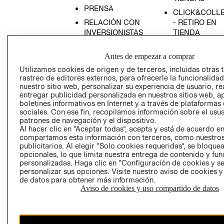
PRENSA
CLICK&COLL
RELACIÓN CON
- RETIRO EN
INVERSIONISTAS
TIENDA
POLÍTICA
TÉRMINOS Y
Antes de empezar a comprar
EMPRESARIAL
CONDICIONE
Utilizamos cookies de origen y de terceros, incluidas otras 
AVISO DE
rastreo de editores externos, para ofrecerle la funcionalid
PRIVACIDAD
nuestro sitio web, personalizar su experiencia de usuario, rea
GIFT CARD
entregar publicidad personalizada en nuestros sitios web, a
boletines informativos en Internet y a través de plataformas
AVISO DE
sociales. Con ese fin, recopilamos información sobre el usua
COOKIES
patrones de navegación y el dispositivo.
Al hacer clic en “Aceptar todas”, acepta y está de acuerdo e
compartamos esta información con terceros, como nuestros
publicitarios. Al elegir “Solo cookies requeridas”, se bloque
opcionales, lo que limita nuestra entrega de contenido y fu
personalizadas. Haga clic en “Configuración de cookies y se
personalizar sus opciones. Visite nuestro aviso de cookies 
de datos para obtener más información.
Uruguay ($U)
Aviso de cookies y uso compartido de datos
CAMBIAR REGIÓN