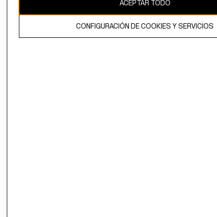
ACEPTAR TODO
CONFIGURACIÓN DE COOKIES Y SERVICIOS
El contenido de esta página web está protegido por copyright y es
propiedad de H&M Hennes & Mauritz AB.