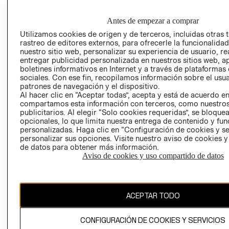
GRUPO H&M
MI CUENTA
HOME
RESPONSABILIDAD
NUESTRAS
Antes de empezar a comprar
SOCIAL
TIENDAS
Utilizamos cookies de origen y de terceros, incluidas otras 
PRENSA
rastreo de editores externos, para ofrecerle la funcionalid
CLICK&COLL
nuestro sitio web, personalizar su experiencia de usuario, rea
RELACIÓN CON
- RETIRO EN
entregar publicidad personalizada en nuestros sitios web, a
INVERSIONISTAS
TIENDA
boletines informativos en Internet y a través de plataformas
sociales. Con ese fin, recopilamos información sobre el usua
POLÍTICA
TÉRMINOS Y
patrones de navegación y el dispositivo.
EMPRESARIAL
CONDICIONE
Al hacer clic en “Aceptar todas”, acepta y está de acuerdo e
compartamos esta información con terceros, como nuestros
AVISO DE
publicitarios. Al elegir “Solo cookies requeridas”, se bloque
PRIVACIDAD
opcionales, lo que limita nuestra entrega de contenido y fu
GIFT CARD
personalizadas. Haga clic en “Configuración de cookies y se
personalizar sus opciones. Visite nuestro aviso de cookies 
AVISO DE
de datos para obtener más información.
COOKIES
Aviso de cookies y uso compartido de datos
ACEPTAR TODO
CONFIGURACIÓN DE COOKIES Y SERVICIOS
Uruguay ($U)