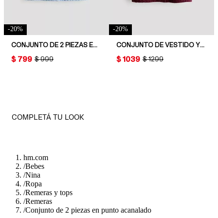
-
20
%
-
20
%
CONJUNTO DE 2 PIEZAS EN ALGODÓN
CONJUNTO DE VESTIDO Y REMERA
PRICE:
$ 799
PRICE:
$ 1039
ORIGINAL PRICE:
$ 999
ORIGINAL PRICE:
$ 1299
COMPLETÁ TU LOOK
hm.com
/
Bebes
/
Nina
/
Ropa
/
Remeras y tops
/
Remeras
/
Conjunto de 2 piezas en punto acanalado