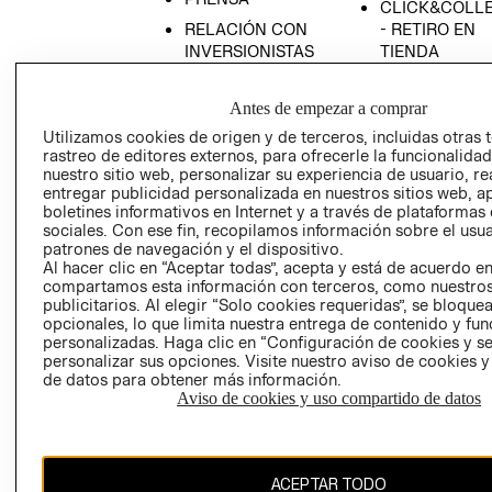
CLICK&COLL
RELACIÓN CON
- RETIRO EN
INVERSIONISTAS
TIENDA
POLÍTICA
TÉRMINOS Y
EMPRESARIAL
CONDICIONE
Antes de empezar a comprar
AVISO DE
Utilizamos cookies de origen y de terceros, incluidas otras 
rastreo de editores externos, para ofrecerle la funcionalid
PRIVACIDAD
nuestro sitio web, personalizar su experiencia de usuario, rea
GIFT CARD
entregar publicidad personalizada en nuestros sitios web, a
boletines informativos en Internet y a través de plataformas
AVISO DE
sociales. Con ese fin, recopilamos información sobre el usua
COOKIES
patrones de navegación y el dispositivo.
Al hacer clic en “Aceptar todas”, acepta y está de acuerdo e
compartamos esta información con terceros, como nuestros
publicitarios. Al elegir “Solo cookies requeridas”, se bloque
opcionales, lo que limita nuestra entrega de contenido y fu
personalizadas. Haga clic en “Configuración de cookies y se
personalizar sus opciones. Visite nuestro aviso de cookies 
de datos para obtener más información.
Uruguay ($U)
Aviso de cookies y uso compartido de datos
CAMBIAR REGIÓN
ACEPTAR TODO