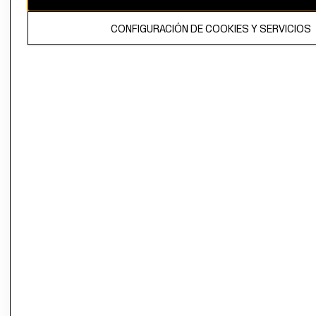
El contenido de esta página web está protegido por copyright y es
CONFIGURACIÓN DE COOKIES Y SERVICIOS
propiedad de H&M Hennes & Mauritz AB.