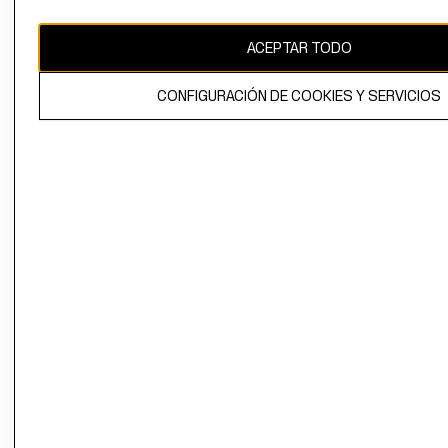
CAMBIAR REGIÓN
ACEPTAR TODO
CONFIGURACIÓN DE COOKIES Y SERVICIOS
El contenido de esta página web está protegido por copyright y es
propiedad de H&M Hennes & Mauritz AB.