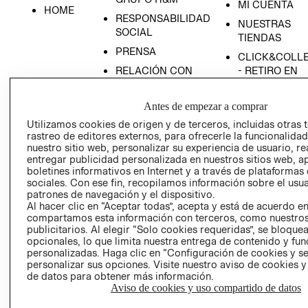
MI CUENTA
HOME
RESPONSABILIDAD
NUESTRAS
SOCIAL
TIENDAS
PRENSA
CLICK&COLL
RELACIÓN CON
- RETIRO EN
INVERSIONISTAS
TIENDA
POLÍTICA
TÉRMINOS Y
Antes de empezar a comprar
EMPRESARIAL
CONDICIONE
Utilizamos cookies de origen y de terceros, incluidas otras 
rastreo de editores externos, para ofrecerle la funcionalid
AVISO DE
nuestro sitio web, personalizar su experiencia de usuario, rea
PRIVACIDAD
entregar publicidad personalizada en nuestros sitios web, a
GIFT CARD
boletines informativos en Internet y a través de plataformas
sociales. Con ese fin, recopilamos información sobre el usua
AVISO DE
patrones de navegación y el dispositivo.
COOKIES
Al hacer clic en “Aceptar todas”, acepta y está de acuerdo e
compartamos esta información con terceros, como nuestros
publicitarios. Al elegir “Solo cookies requeridas”, se bloque
opcionales, lo que limita nuestra entrega de contenido y fu
personalizadas. Haga clic en “Configuración de cookies y se
personalizar sus opciones. Visite nuestro aviso de cookies 
de datos para obtener más información.
Aviso de cookies y uso compartido de datos
Uruguay ($U)